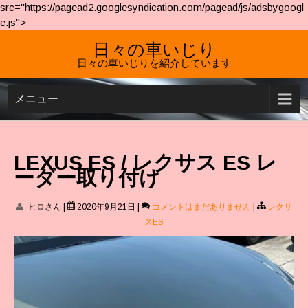
src="https://pagead2.googlesyndication.com/pagead/js/adsbygoogl
e.js">
日々の車いじり
日々の車いじりを紹介しています
メニュー
LEXUS ES / レクサス ES レ
ーダー取り付け
ヒロさん
|
2020年9月21日
|
コメントはまだありません
|
レクサ
スES