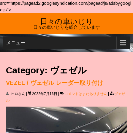
src="https://pagead2.googlesyndication.com/pagead/js/adsbygoogl
e.js">
日々の車いじり
日々の車いじりを紹介しています
メニュー
Category: ヴェゼル
VEZEL / ヴェゼル レーダー取り付け
ヒロさん
|
2022年7月16日
|
コメントはまだありません
|
ヴェゼ
ル