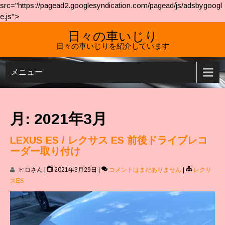
src="https://pagead2.googlesyndication.com/pagead/js/adsbygoogl
e.js">
日々の車いじり
日々の車いじりを紹介しています
メニュー
月:
2021年3月
LEXUS ES / レクサス ES 前後ドライブレコ
ーダー取り付け
ヒロさん
|
2021年3月29日
|
コメントはまだありません
|
レクサ
スES