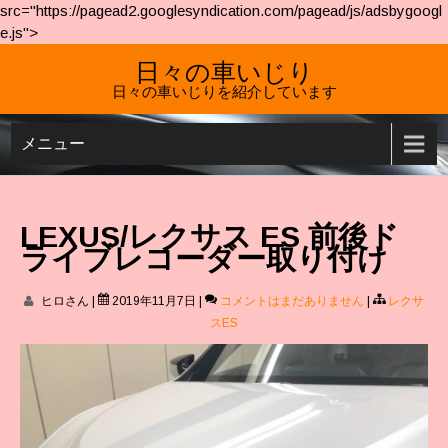
src="https://pagead2.googlesyndication.com/pagead/js/adsbygoogl
e.js">
日々の車いじり
日々の車いじりを紹介しています
メニュー
LEXUS/レクサス ES 前後ド
ライブレコーダー取り付け
ヒロさん
|
2019年11月7日
|
コメントはまだありません
|
レクサ
スES