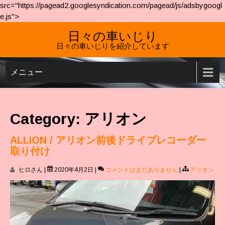
src="https://pagead2.googlesyndication.com/pagead/js/adsbygoogl
e.js">
日々の車いじり
日々の車いじりを紹介しています
メニュー
Category: アリオン
ALLION / アリオン前後ドライブレコーダー
取り付け
ヒロさん
|
2020年4月2日
|
コメントはまだありません
|
アリオン