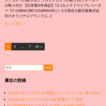
リアカメラの取り付け フロントカメラの取り付け レーダー
の取り付け 【日本製/3年保証】TZ 2カメラドライブレコーダ
ー TZ-D205W (88TZD205WX9) (トヨタ部品大阪共販株式会
社のオリジナルブランド) […]
もっと読む »
投
1
2
…
7
次へ
稿
ナ
ビ
ゲ
ー
シ
最近の投稿
ョ
ン
LEXUS IS / レクサス IS 前後ドライブレコーダー取り付け
LEXUS GX / レクサス GX USB 給電ポート追加
ALPHARD /アルファード リアモニター取り付け