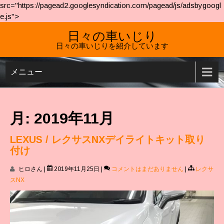
src="https://pagead2.googlesyndication.com/pagead/js/adsbygoogl
e.js">
日々の車いじり
日々の車いじりを紹介しています
メニュー
月:
2019年11月
LEXUS / レクサスNXデイライトキット取り
付け
ヒロさん
|
2019年11月25日
|
コメントはまだありません
|
レクサ
スNX