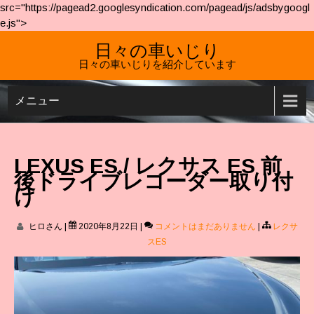
src="https://pagead2.googlesyndication.com/pagead/js/adsbygoogl
e.js">
日々の車いじり
日々の車いじりを紹介しています
メニュー
LEXUS ES / レクサス ES 前
後ドライブレコーダー取り付
け
ヒロさん
|
2020年8月22日
|
コメントはまだありません
|
レクサ
スES