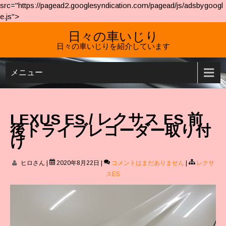
src="https://pagead2.googlesyndication.com/pagead/js/adsbygoogl
e.js">
日々の車いじり
日々の車いじりを紹介しています
メニュー
LEXUS ES / レクサス ES 前
後ドライブレコーダー取り付
け
ヒロさん
|
2020年8月22日
|
コメントはまだありません
|
レクサ
スES