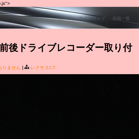
.js">
ホーム
サイトマップ
投稿一覧
 CT 前後ドライブレコーダー取り付
ありません
|
レクサスCT