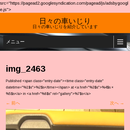
src="https://pagead2.googlesyndication.com/pagead/js/adsbygoogl
e.js">
日々の車いじり
日々の車いじりを紹介しています
メニュー
img_2463
Published <span class="entry-date"><time class="entry-date"
datetime="%1$s">%2$s</time></span> at <a href="%3$s">%4$s ×
%5$s</a> in <a href="%6$s" rel="gallery">%7$s</a>
←
前へ
次へ
→