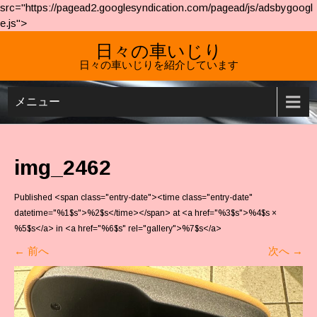
src="https://pagead2.googlesyndication.com/pagead/js/adsbygoogl
e.js">
日々の車いじり
日々の車いじりを紹介しています
メニュー
img_2462
Published <span class="entry-date"><time class="entry-date"
datetime="%1$s">%2$s</time></span> at <a href="%3$s">%4$s ×
%5$s</a> in <a href="%6$s" rel="gallery">%7$s</a>
←
前へ
次へ
→