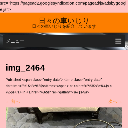
src="https://pagead2.googlesyndication.com/pagead/js/adsbygoogl
e.js">
日々の車いじり
日々の車いじりを紹介しています
メニュー
img_2464
Published <span class="entry-date"><time class="entry-date"
datetime="%1$s">%2$s</time></span> at <a href="%3$s">%4$s ×
%5$s</a> in <a href="%6$s" rel="gallery">%7$s</a>
←
前へ
次へ
→