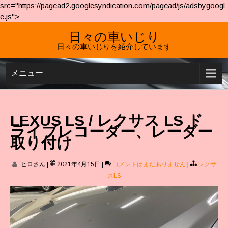
src="https://pagead2.googlesyndication.com/pagead/js/adsbygoogl
e.js">
日々の車いじり
日々の車いじりを紹介しています
メニュー
LEXUS LS / レクサス LS ド
ライブレコーダー、レーダー
取り付け
ヒロさん
|
2021年4月15日
|
コメントはまだありません
|
レクサ
スLS