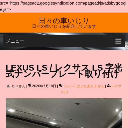
src="https://pagead2.googlesyndication.com/pagead/js/adsbygoogl
e.js">
日々の車いじり
日々の車いじりを紹介しています
メニュー
LEXUS LS / レクサス LS 字光
式ナンバープレート取り付け
ヒロさん
|
2020年7月18日
|
コメントはまだありません
|
レクサ
スLS