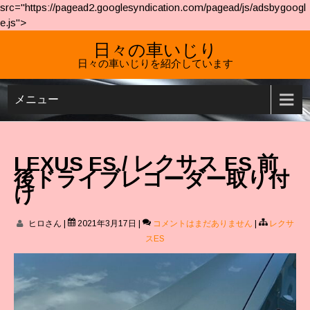
src="https://pagead2.googlesyndication.com/pagead/js/adsbygoogl
e.js">
日々の車いじり
日々の車いじりを紹介しています
メニュー
LEXUS ES / レクサス ES 前
後ドライブレコーダー取り付
け
ヒロさん
|
2021年3月17日
|
コメントはまだありません
|
レクサ
スES