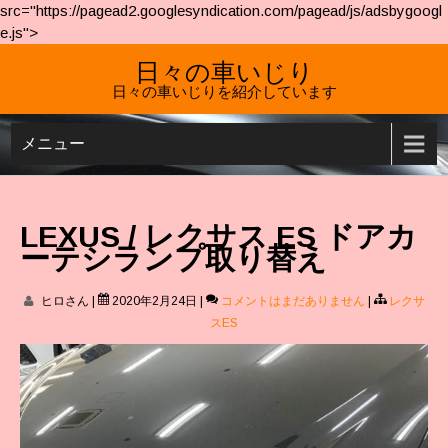
src="https://pagead2.googlesyndication.com/pagead/js/adsbygoogl
e.js">
日々の車いじり
日々の車いじりを紹介しています
メニュー
LEXUS / レクサス ES ドアカ
ーテシランプ取り替え
ヒロさん
|
2020年2月24日
|
コメントはまだありません
|
レクサ
スES