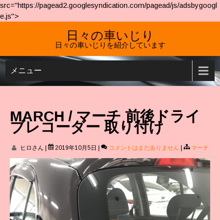
src="https://pagead2.googlesyndication.com/pagead/js/adsbygoogl
e.js">
日々の車いじり
日々の車いじりを紹介しています
メニュー
MARCH / マーチ 前後ドライ
ブレコーダー 取り付け
ヒロさん
|
2019年10月5日
|
コメントはまだありません
|
マーチ