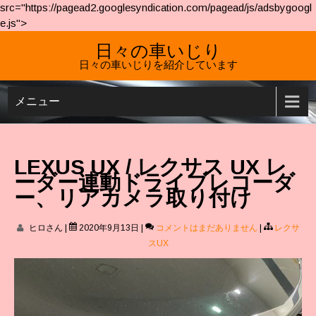
src="https://pagead2.googlesyndication.com/pagead/js/adsbygoogl
e.js">
日々の車いじり
日々の車いじりを紹介しています
メニュー
LEXUS UX / レクサス UX レ
ーダー連動ドライブレコーダ
ー、リアカメラ取り付け
ヒロさん
|
2020年9月13日
|
コメントはまだありません
|
レクサ
スUX