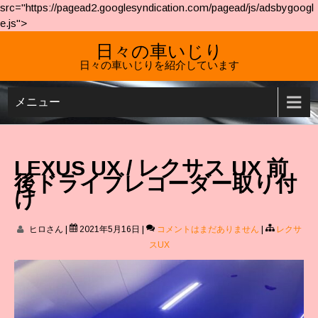
src="https://pagead2.googlesyndication.com/pagead/js/adsbygoogl
e.js">
日々の車いじり
日々の車いじりを紹介しています
メニュー
LEXUS UX / レクサス UX 前
後ドライブレコーダー取り付
け
ヒロさん
|
2021年5月16日
|
コメントはまだありません
|
レクサ
スUX