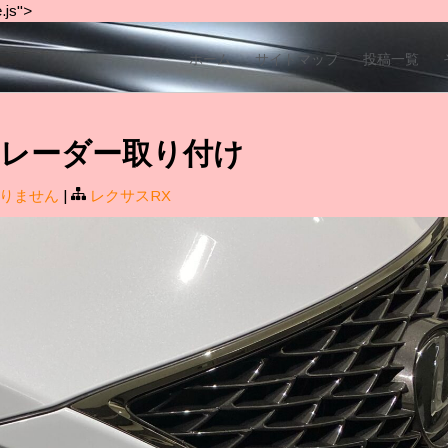
.js">
ホーム
サイトマップ
投稿一覧
RX レーダー取り付け
りません
|
レクサスRX