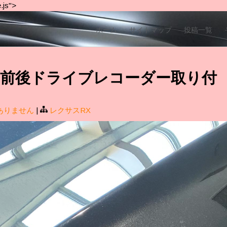
.js">
ホーム
サイトマップ
投稿一覧
ス RX 前後ドライブレコーダー取り付
ありません
|
レクサスRX