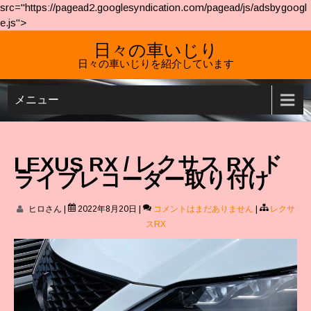
src="https://pagead2.googlesyndication.com/pagead/js/adsbygoogl
e.js">
日々の車いじり
日々の車いじりを紹介しています
メニュー
LEXUS RX / レクサス RX ド
ライブレコーダー取り付け
ヒロさん
|
2022年8月20日
|
コメントはまだありません
|
レクサ
スRX