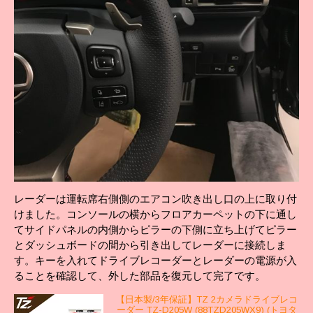
レーダーは運転席右側側のエアコン吹き出し口の上に取り付
けました。コンソールの横からフロアカーペットの下に通し
てサイドパネルの内側からピラーの下側に立ち上げてピラー
とダッシュボードの間から引き出してレーダーに接続しま
す。キーを入れてドライブレコーダーとレーダーの電源が入
ることを確認して、外した部品を復元して完了です。
【日本製/3年保証】TZ 2カメラドライブレコ
ーダー TZ-D205W (88TZD205WX9) (トヨタ