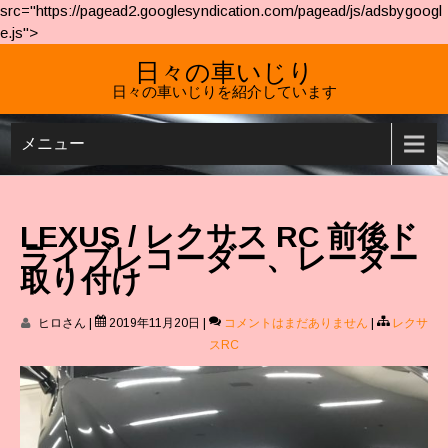
src="https://pagead2.googlesyndication.com/pagead/js/adsbygoogl
e.js">
日々の車いじり
日々の車いじりを紹介しています
メニュー
LEXUS / レクサス RC 前後ド
ライブレコーダー、レーダー
取り付け
ヒロさん
|
2019年11月20日
|
コメントはまだありません
|
レクサ
スRC