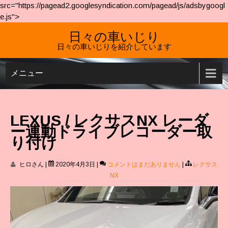
src="https://pagead2.googlesyndication.com/pagead/js/adsbygoogl
e.js">
日々の車いじり
日々の車いじりを紹介しています
メニュー
LEXUS / レクサスNX レーダ
ー連動ドライブレコーダー取
り付け
ヒロさん
|
2020年4月3日
|
コメントはまだありません
|
レクサス
NX