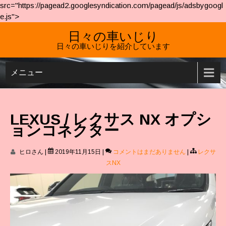
src="https://pagead2.googlesyndication.com/pagead/js/adsbygoogl
e.js">
日々の車いじり
日々の車いじりを紹介しています
メニュー
LEXUS / レクサス NX オプシ
ョンコネクター
ヒロさん
|
2019年11月15日
|
コメントはまだありません
|
レクサ
スNX