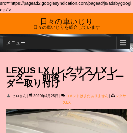
src="https://pagead2.googlesyndication.com/pagead/js/adsbygoogl
e.js">
日々の車いじり
日々の車いじりを紹介しています
メニュー
LEXUS LX / レクサス LX レ
ーダー、前後ドライブレコー
ダー取り付け
ヒロさん
|
2020年4月25日
|
コメントはまだありません
|
レクサ
スLX