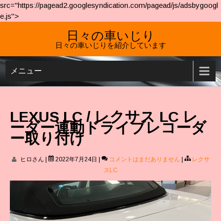
src="https://pagead2.googlesyndication.com/pagead/js/adsbygoogl
e.js">
日々の車いじり
日々の車いじりを紹介しています
メニュー
LEXUS LC / レクサス LC レ
ーダー連動ドライブレコーダ
ー取り付け
ヒロさん
|
2022年7月24日
|
コメントはまだありません
|
レクサ
スLC