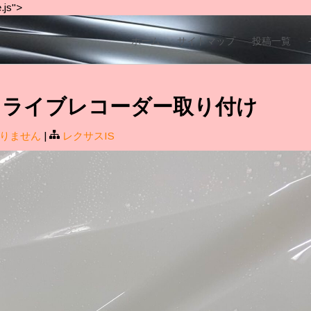
.js">
ホーム
サイトマップ
投稿一覧
 IS ドライブレコーダー取り付け
りません
|
レクサスIS