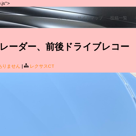
.js">
ホーム
サイトマップ
投稿一覧
 CT レーダー、前後ドライブレコー
ありません
|
レクサスCT