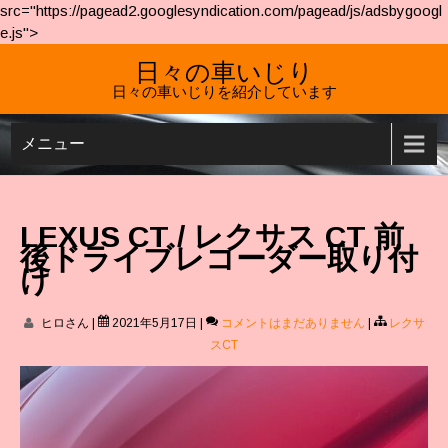
src="https://pagead2.googlesyndication.com/pagead/js/adsbygoogl
e.js">
日々の車いじり
日々の車いじりを紹介しています
メニュー
LEXUS CT / レクサス CT 前
後ドライブレコーダー取り付
け
ヒロさん
|
2021年5月17日
|
コメントはまだありません
|
レクサ
スCT