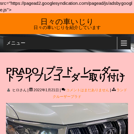
src="https://pagead2.googlesyndication.com/pagead/js/adsbygoogl
e.js">
日々の車いじり
日々の車いじりを紹介しています
メニュー
PRADO / プラド レーダー、
ドライブレコーダー取り付け
ヒロさん
|
2022年1月21日
|
コメントはまだありません
|
ランド
クルーザープラド