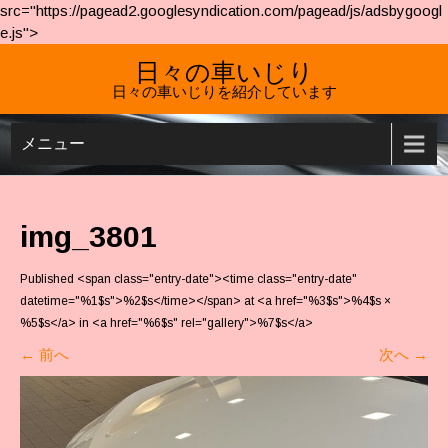
src="https://pagead2.googlesyndication.com/pagead/js/adsbygoogl
e.js">
日々の車いじり
日々の車いじりを紹介しています
メニュー
img_3801
Published <span class="entry-date"><time class="entry-date"
datetime="%1$s">%2$s</time></span> at <a href="%3$s">%4$s ×
%5$s</a> in <a href="%6$s" rel="gallery">%7$s</a>
←
前へ
次へ
→