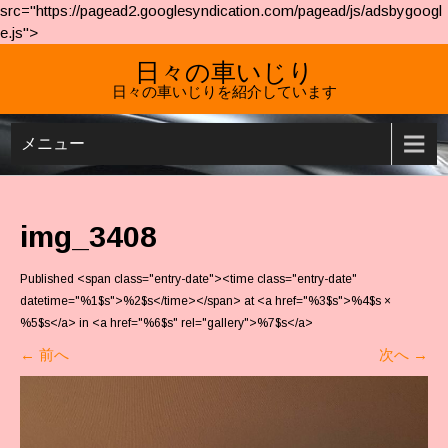
src="https://pagead2.googlesyndication.com/pagead/js/adsbygoogl
e.js">
日々の車いじり
日々の車いじりを紹介しています
メニュー
img_3408
Published <span class="entry-date"><time class="entry-date"
datetime="%1$s">%2$s</time></span> at <a href="%3$s">%4$s ×
%5$s</a> in <a href="%6$s" rel="gallery">%7$s</a>
←
前へ
次へ
→