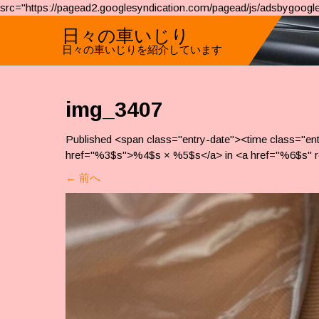
src="https://pagead2.googlesyndication.com/pagead/js/adsbygoogle
日々の車いじり
日々の車いじりを紹介しています
img_3407
Published <span class="entry-date"><time class="e
href="%3$s">%4$s × %5$s</a> in <a href="%6$s" r
←
前へ