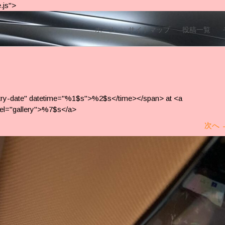
.js">
ホーム
サイトマップ
投稿一覧
ntry-date" datetime="%1$s">%2$s</time></span> at <a
el="gallery">%7$s</a>
次へ