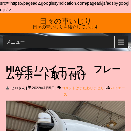
src="https://pagead2.googlesyndication.com/pagead/js/adsbygoogl
e.js">
日々の車いじり
日々の車いじりを紹介しています
メニュー
HIACE / ハイエース フレー
ムサポート取り付け
ヒロさん
|
2022年7月5日
|
コメントはまだありません
|
ハイエー
ス